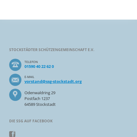
STOCKSTÄDTER SCHÜTZENGEMEINSCHAFT E.V.
TELEFON
01590 40 22 62 0
E-MAIL
vorstand@ssg-stockstadt.org
Odenwaldring 29
Postfach 1237
64589 Stockstadt
DIE SSG AUF FACEBOOK